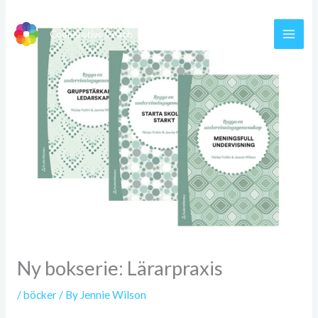
Skip
to
Cooperative.Coach
content
Ny bokserie: Lärarpraxis
/
böcker
/ By
Jennie Wilson