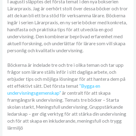
I augusti släpptes det första temat i den nya bokserien
Lärarpraxis. Jag är oerhört stolt över dessa böcker och tror
att de kan bli ett bra stöd för verksamma lärare. Böckerna
ingår i serien Lärarpraxis, en ny serie böcker med konkreta,
handfasta och praktiska tips för att utveckla en god
undervisning. Den kombinerar beprövad erfarenhet med
aktuell forskning, och underlättar för lärare som vill skapa
personlig och kvalitativ undervisning.
Böckerna är indelade tre och tre i olika teman och tar upp
frågor som lärare ställs inför i sitt dagliga arbete, och
erbjuder tips och möjliga lösningar för att hantera dem på
ett effektivt sätt. Det första temat
“Bygga en
undervisningsgemenskap”
är centralt för att skapa
framgångsrik undervisning. Temats tre böcker – Starta
skolan starkt, Meningsfull undervisning, Gruppstärkande
ledarskap – ger dig verktyg för att stärka din undervisning
och för att skapa en inkluderande, meningsfull och trygg
lärmiljö