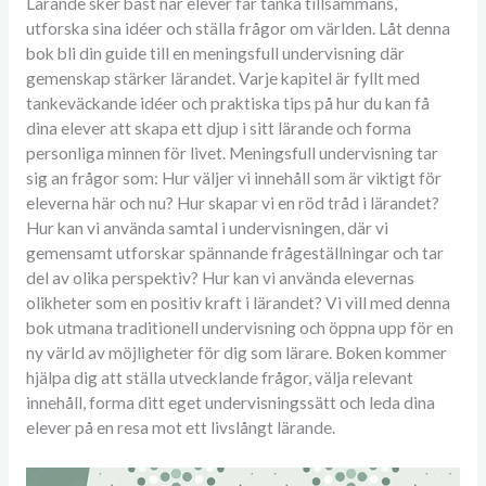
Lärande sker bäst när elever får tänka tillsammans,
utforska sina idéer och ställa frågor om världen. Låt denna
bok bli din guide till en meningsfull undervisning där
gemenskap stärker lärandet. Varje kapitel är fyllt med
tankeväckande idéer och praktiska tips på hur du kan få
dina elever att skapa ett djup i sitt lärande och forma
personliga minnen för livet. Meningsfull undervisning tar
sig an frågor som: Hur väljer vi innehåll som är viktigt för
eleverna här och nu? Hur skapar vi en röd tråd i lärandet?
Hur kan vi använda samtal i undervisningen, där vi
gemensamt utforskar spännande frågeställningar och tar
del av olika perspektiv? Hur kan vi använda elevernas
olikheter som en positiv kraft i lärandet? Vi vill med denna
bok utmana traditionell undervisning och öppna upp för en
ny värld av möjligheter för dig som lärare. Boken kommer
hjälpa dig att ställa utvecklande frågor, välja relevant
innehåll, forma ditt eget undervisningssätt och leda dina
elever på en resa mot ett livslångt lärande.